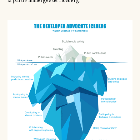
la partie
immergée de l'iceberg
.