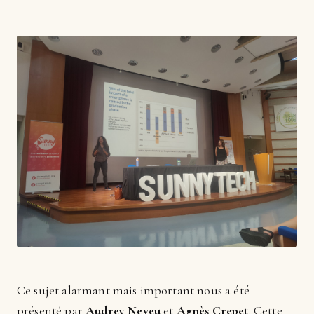
Ce sujet alarmant mais important nous a été
présenté par
Audrey Neveu
et
Agnès Crepet
. Cette