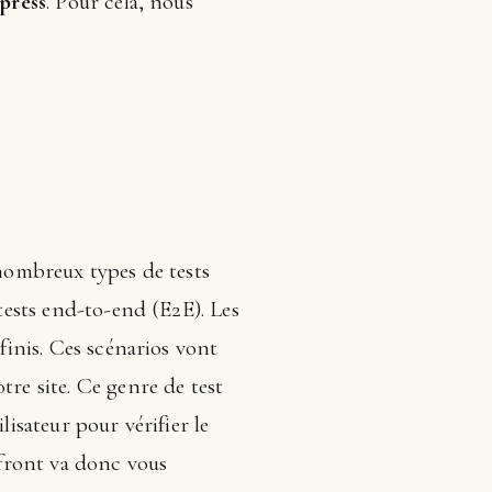
press
. Pour cela, nous
 nombreux types de tests
 tests end-to-end (E2E). Les
finis. Ces scénarios vont
tre site. Ce genre de test
lisateur pour vérifier le
front va donc vous