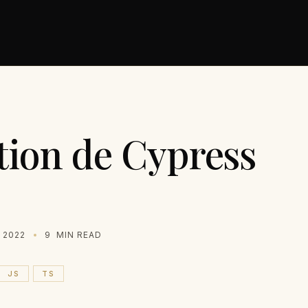
tion de Cypress
 2022
9
MIN READ
JS
TS