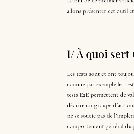
Le but de ce premier articl
allons présenter cet outil 
I/ À quoi sert
Les tests sont et ont toujo
comme par exemple les tests
tests E2E permettent de vali
décrire un groupe d’actions
ne se soucie pas de l’implém
comportement général du pr