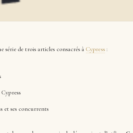
ne série de trois articles consacrés à
Cypress
:
s
c Cypress
 et ses concurrents