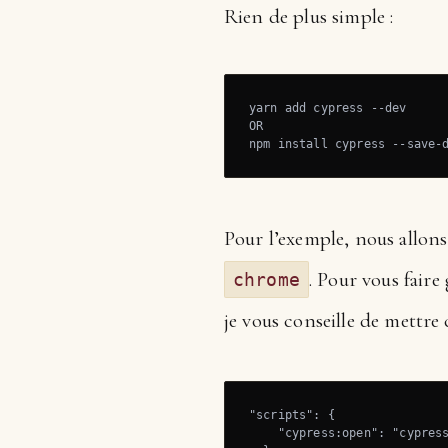
Rien de plus simple :
yarn add cypress --dev

OR

npm install cypress --save-
Pour l’exemple, nous allons
. Pour vous fair
chrome
je vous conseille de mettre
"scripts": {

    "cypress:open": "cypress