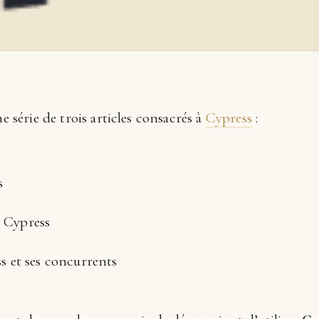
ne série de trois articles consacrés à
Cypress
:
s
c Cypress
 et ses concurrents