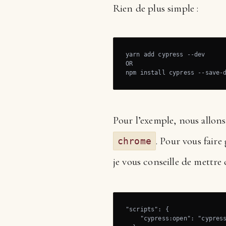
Rien de plus simple :
yarn add cypress --dev

OR

npm install cypress --save-
Pour l’exemple, nous allons
. Pour vous fair
chrome
je vous conseille de mettre
"scripts": {

    "cypress:open": "cypress