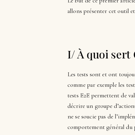
Le but de ce premier articl
allons présenter cet outil 
I/ À quoi sert
Les tests sont et ont toujo
comme par exemple les tests
tests E2E permettent de vali
décrire un groupe d’actions
ne se soucie pas de l’implém
comportement général du pr