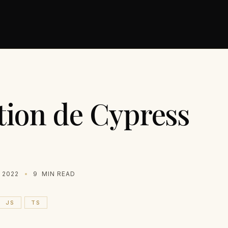
tion de Cypress
 2022
9
MIN READ
JS
TS