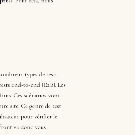
press
. Pour cela, nous
 nombreux types de tests
 tests end-to-end (E2E). Les
finis. Ces scénarios vont
tre site. Ce genre de test
lisateur pour vérifier le
front va donc vous