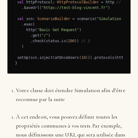
val
 httpProtocol: 
HttpProtocolBuilder
 = http 
// 2
   .baseUrl(
"https://test-blog-vincent.fr"
)

val
 scn: 
ScenarioBuilder
 = scenario(
"Simulation For Th
   .exec(

     http(
"Basic Get Request"
)

       .get(
"/"
)

       .check(status.is(
200
)) 
// 3
   )

 setUp(scn.inject(atOnceUsers(
10
))).protocols(httpProto
}
Votre classe doit étendre Simulation afin d’être
reconnue par la suite
À cet endroit, vous pouvez définir toutes les
propriétés communes à vos tests. Par exemple,
nous définissons une URL qui sera utilisée dans