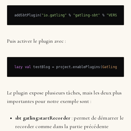
addSbtPlugin(
"io.gatling"
 % 
"gatling-sbt"
 % 
"VERSION"
)
Puis activer le plugin avec :
lazy
val
 testBlog = project.enablePlugins(
GatlingPlugin
Le plugin expose plusieurs tâches, mais les deux plus
importantes pour notre exemple sont :
sbt gatling:startRecorder
: permet de démarrer le
recorder comme dans la partie précédente