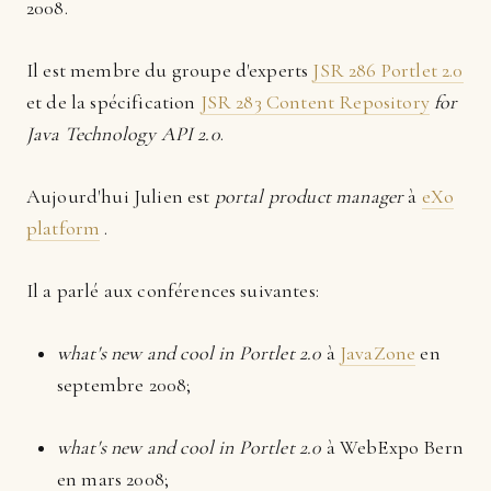
2008.
Il est membre du groupe d'experts
JSR 286 Portlet 2.0
et de la spécification
JSR 283 Content Repository
for
Java Technology API 2.0
.
Aujourd'hui Julien est
portal product manager
à
eXo
platform
.
Il a parlé aux conférences suivantes:
what's new and cool in Portlet 2.0
à
JavaZone
en
septembre 2008;
what's new and cool in Portlet 2.0
à WebExpo Bern
en mars 2008;