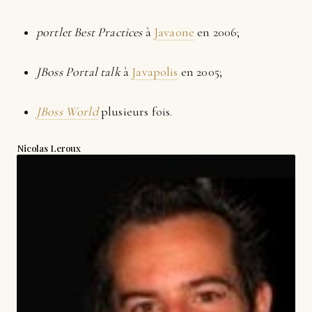
portlet Best Practices
à
Javaone
en 2006;
JBoss Portal talk
à
Javapolis
en 2005;
JBoss World
plusieurs fois.
Nicolas Leroux