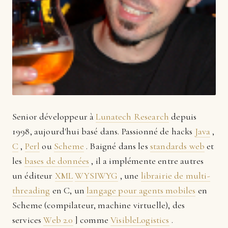
Senior développeur à
Lunatech Research
depuis
1998, aujourd'hui basé dans. Passionné de hacks
Java
,
C
,
Perl
ou
Scheme
. Baigné dans les
standards web
et
les
bases de données
, il a implémente entre autres
un éditeur
XML
WYSIWYG
, une
librairie de multi-
threading
en C, un
langage pour agents mobiles
en
Scheme (compilateur, machine virtuelle), des
services
Web 2.0
] comme
VisibleLogistics
.