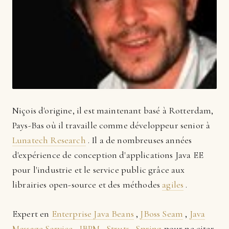
Niçois d'origine, il est maintenant basé à Rotterdam,
Pays-Bas où il travaille comme développeur senior à
Lunatech Research
. Il a de nombreuses années
d'expérience de conception d'applications Java EE
pour l'industrie et le service public grâce aux
librairies open-source et des méthodes
agiles
.
Expert en
Enterprise Java Beans
,
JBoss Seam
,
Java
Message Service
,
JBPM
,
Struts
,
Spring
pour ne citer