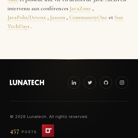
intervenu aux conférences
JavaZone
,
JavaPolis/Devoxx
,
Jazoon
,
CommunityOne
et
Sun
TechDays
.
©
2026 Lunatech. All rights reserved.
457
POSTS